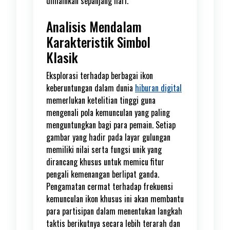
dimainkan sepanjang hari.
Analisis Mendalam
Karakteristik Simbol
Klasik
Eksplorasi terhadap berbagai ikon
keberuntungan dalam dunia
hiburan digital
memerlukan ketelitian tinggi guna
mengenali pola kemunculan yang paling
menguntungkan bagi para pemain. Setiap
gambar yang hadir pada layar gulungan
memiliki nilai serta fungsi unik yang
dirancang khusus untuk memicu fitur
pengali kemenangan berlipat ganda.
Pengamatan cermat terhadap frekuensi
kemunculan ikon khusus ini akan membantu
para partisipan dalam menentukan langkah
taktis berikutnya secara lebih terarah dan