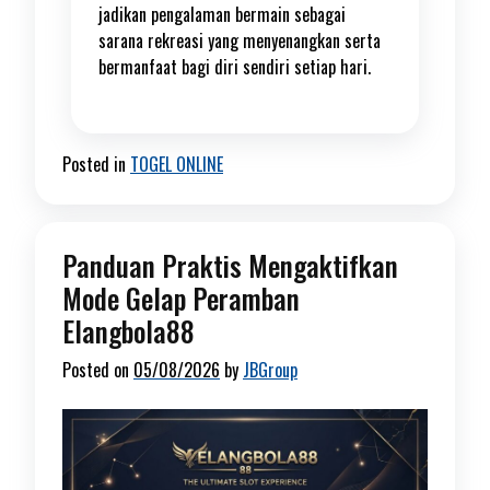
jadikan pengalaman bermain sebagai
sarana rekreasi yang menyenangkan serta
bermanfaat bagi diri sendiri setiap hari.
Posted in
TOGEL ONLINE
Panduan Praktis Mengaktifkan
Mode Gelap Peramban
Elangbola88
Posted on
05/08/2026
by
JBGroup