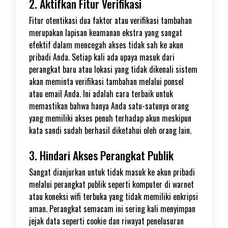
2. Aktifkan Fitur Verifikasi
Fitur otentikasi dua faktor atau verifikasi tambahan
merupakan lapisan keamanan ekstra yang sangat
efektif dalam mencegah akses tidak sah ke akun
pribadi Anda. Setiap kali ada upaya masuk dari
perangkat baru atau lokasi yang tidak dikenali sistem
akan meminta verifikasi tambahan melalui ponsel
atau email Anda. Ini adalah cara terbaik untuk
memastikan bahwa hanya Anda satu-satunya orang
yang memiliki akses penuh terhadap akun meskipun
kata sandi sudah berhasil diketahui oleh orang lain.
3. Hindari Akses Perangkat Publik
Sangat dianjurkan untuk tidak masuk ke akun pribadi
melalui perangkat publik seperti komputer di warnet
atau koneksi wifi terbuka yang tidak memiliki enkripsi
aman. Perangkat semacam ini sering kali menyimpan
jejak data seperti cookie dan riwayat penelusuran