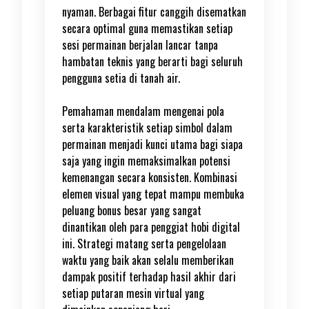
nyaman. Berbagai fitur canggih disematkan
secara optimal guna memastikan setiap
sesi permainan berjalan lancar tanpa
hambatan teknis yang berarti bagi seluruh
pengguna setia di tanah air.
Pemahaman mendalam mengenai pola
serta karakteristik setiap simbol dalam
permainan menjadi kunci utama bagi siapa
saja yang ingin memaksimalkan potensi
kemenangan secara konsisten. Kombinasi
elemen visual yang tepat mampu membuka
peluang bonus besar yang sangat
dinantikan oleh para penggiat hobi digital
ini. Strategi matang serta pengelolaan
waktu yang baik akan selalu memberikan
dampak positif terhadap hasil akhir dari
setiap putaran mesin virtual yang