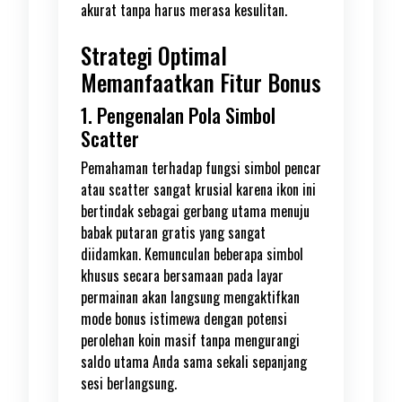
akurat tanpa harus merasa kesulitan.
Strategi Optimal
Memanfaatkan Fitur Bonus
1. Pengenalan Pola Simbol
Scatter
Pemahaman terhadap fungsi simbol pencar
atau scatter sangat krusial karena ikon ini
bertindak sebagai gerbang utama menuju
babak putaran gratis yang sangat
diidamkan. Kemunculan beberapa simbol
khusus secara bersamaan pada layar
permainan akan langsung mengaktifkan
mode bonus istimewa dengan potensi
perolehan koin masif tanpa mengurangi
saldo utama Anda sama sekali sepanjang
sesi berlangsung.