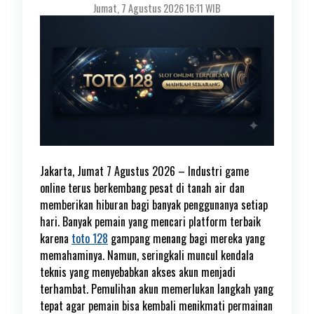
Jumat, 7 Agustus 2026 16:11 WIB
Jakarta, Jumat 7 Agustus 2026 – Industri game
online terus berkembang pesat di tanah air dan
memberikan hiburan bagi banyak penggunanya setiap
hari. Banyak pemain yang mencari platform terbaik
karena
toto 128
gampang menang bagi mereka yang
memahaminya. Namun, seringkali muncul kendala
teknis yang menyebabkan akses akun menjadi
terhambat. Pemulihan akun memerlukan langkah yang
tepat agar pemain bisa kembali menikmati permainan