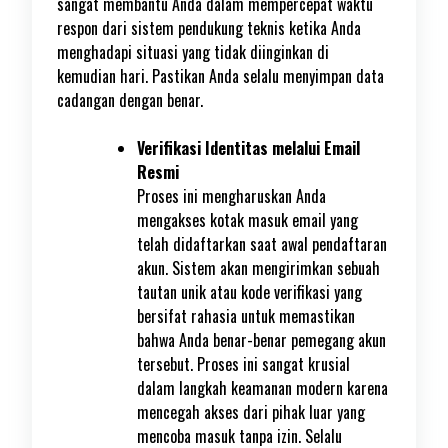
sangat membantu Anda dalam mempercepat waktu
respon dari sistem pendukung teknis ketika Anda
menghadapi situasi yang tidak diinginkan di
kemudian hari. Pastikan Anda selalu menyimpan data
cadangan dengan benar.
Verifikasi Identitas melalui Email
Resmi
Proses ini mengharuskan Anda
mengakses kotak masuk email yang
telah didaftarkan saat awal pendaftaran
akun. Sistem akan mengirimkan sebuah
tautan unik atau kode verifikasi yang
bersifat rahasia untuk memastikan
bahwa Anda benar-benar pemegang akun
tersebut. Proses ini sangat krusial
dalam langkah keamanan modern karena
mencegah akses dari pihak luar yang
mencoba masuk tanpa izin. Selalu