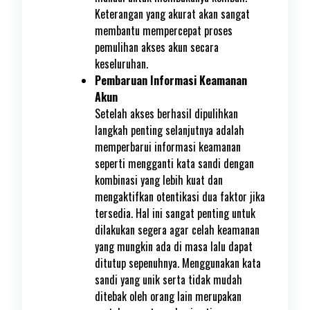
Keterangan yang akurat akan sangat
membantu mempercepat proses
pemulihan akses akun secara
keseluruhan.
Pembaruan Informasi Keamanan
Akun
Setelah akses berhasil dipulihkan
langkah penting selanjutnya adalah
memperbarui informasi keamanan
seperti mengganti kata sandi dengan
kombinasi yang lebih kuat dan
mengaktifkan otentikasi dua faktor jika
tersedia. Hal ini sangat penting untuk
dilakukan segera agar celah keamanan
yang mungkin ada di masa lalu dapat
ditutup sepenuhnya. Menggunakan kata
sandi yang unik serta tidak mudah
ditebak oleh orang lain merupakan