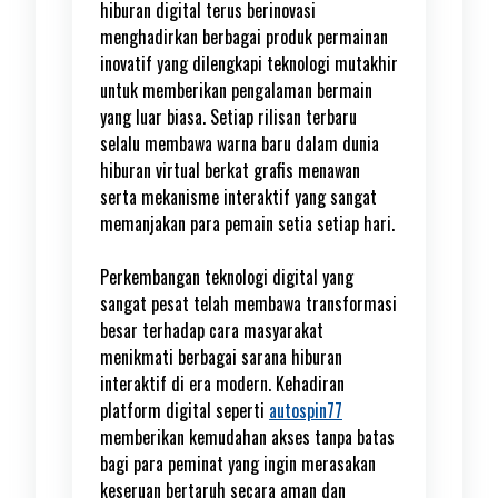
hiburan digital terus berinovasi
menghadirkan berbagai produk permainan
inovatif yang dilengkapi teknologi mutakhir
untuk memberikan pengalaman bermain
yang luar biasa. Setiap rilisan terbaru
selalu membawa warna baru dalam dunia
hiburan virtual berkat grafis menawan
serta mekanisme interaktif yang sangat
memanjakan para pemain setia setiap hari.
Perkembangan teknologi digital yang
sangat pesat telah membawa transformasi
besar terhadap cara masyarakat
menikmati berbagai sarana hiburan
interaktif di era modern. Kehadiran
platform digital seperti
autospin77
memberikan kemudahan akses tanpa batas
bagi para peminat yang ingin merasakan
keseruan bertaruh secara aman dan