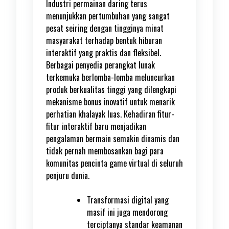
Industri permainan daring terus
menunjukkan pertumbuhan yang sangat
pesat seiring dengan tingginya minat
masyarakat terhadap bentuk hiburan
interaktif yang praktis dan fleksibel.
Berbagai penyedia perangkat lunak
terkemuka berlomba-lomba meluncurkan
produk berkualitas tinggi yang dilengkapi
mekanisme bonus inovatif untuk menarik
perhatian khalayak luas. Kehadiran fitur-
fitur interaktif baru menjadikan
pengalaman bermain semakin dinamis dan
tidak pernah membosankan bagi para
komunitas pencinta game virtual di seluruh
penjuru dunia.
Transformasi digital yang
masif ini juga mendorong
terciptanya standar keamanan