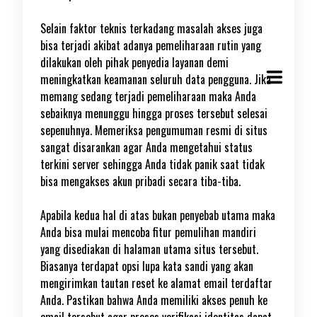
Selain faktor teknis terkadang masalah akses juga
bisa terjadi akibat adanya pemeliharaan rutin yang
dilakukan oleh pihak penyedia layanan demi
meningkatkan keamanan seluruh data pengguna. Jika
memang sedang terjadi pemeliharaan maka Anda
sebaiknya menunggu hingga proses tersebut selesai
sepenuhnya. Memeriksa pengumuman resmi di situs
sangat disarankan agar Anda mengetahui status
terkini server sehingga Anda tidak panik saat tidak
bisa mengakses akun pribadi secara tiba-tiba.
Apabila kedua hal di atas bukan penyebab utama maka
Anda bisa mulai mencoba fitur pemulihan mandiri
yang disediakan di halaman utama situs tersebut.
Biasanya terdapat opsi lupa kata sandi yang akan
mengirimkan tautan reset ke alamat email terdaftar
Anda. Pastikan bahwa Anda memiliki akses penuh ke