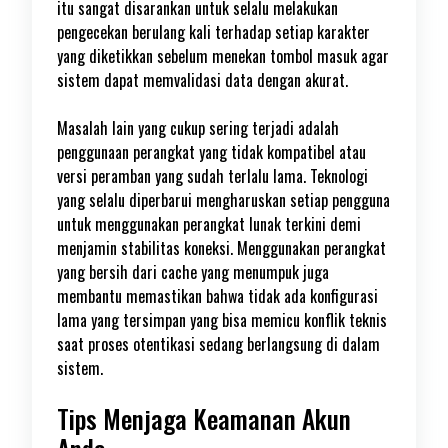
itu sangat disarankan untuk selalu melakukan
pengecekan berulang kali terhadap setiap karakter
yang diketikkan sebelum menekan tombol masuk agar
sistem dapat memvalidasi data dengan akurat.
Masalah lain yang cukup sering terjadi adalah
penggunaan perangkat yang tidak kompatibel atau
versi peramban yang sudah terlalu lama. Teknologi
yang selalu diperbarui mengharuskan setiap pengguna
untuk menggunakan perangkat lunak terkini demi
menjamin stabilitas koneksi. Menggunakan perangkat
yang bersih dari cache yang menumpuk juga
membantu memastikan bahwa tidak ada konfigurasi
lama yang tersimpan yang bisa memicu konflik teknis
saat proses otentikasi sedang berlangsung di dalam
sistem.
Tips Menjaga Keamanan Akun