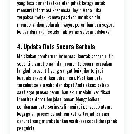
yang bisa dimanfaatkan oleh pihak ketiga untuk
mencuri informasi kredensial login Anda. Jika
terpaksa melakukannya pastikan untuk selalu
membersihkan seluruh riwayat peramban dan segera
keluar dari akun setelah aktivitas selesai dilakukan.
4. Update Data Secara Berkala
Melakukan pembaruan informasi kontak secara rutin
seperti alamat email dan nomor telepon merupakan
langkah preventif yang sangat baik jika terjadi
kendala akses di kemudian hari. Pastikan data
tersebut selalu valid dan dapat Anda akses setiap
saat agar proses pemulihan akun melalui verifikasi
identitas dapat berjalan lancar. Mengabaikan
pembaruan data seringkali menjadi penyebab utama
kegagalan proses pemulihan ketika terjadi situasi
darurat yang membutuhkan verifikasi cepat dari pihak
pengelola.