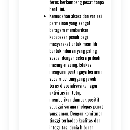
terus berkembang pesat tanpa
henti ini.
Kemudahan akses dan variasi
permainan yang sangat
beragam memberikan
kebebasan penuh bagi
masyarakat untuk memilih
bentuk hiburan yang paling
sesuai dengan selera pribadi
masing-masing. Edukasi
mengenai pentingnya bermain
secara bertanggung jawab
terus disosialisasikan agar
aktivitas ini tetap
memberikan dampak positif
sebagai sarana melepas penat
yang aman. Dengan komitmen
tinggi terhadap kualitas dan
integritas, dunia hiburan